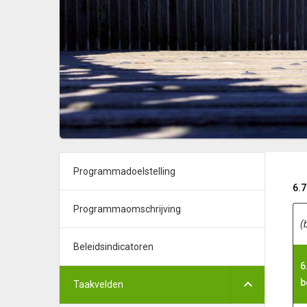
Programmadoelstelling
6.
Programmaomschrijving
(
Beleidsindicatoren
6
b
Taakvelden