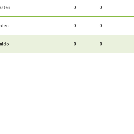
asten
0
0
aten
0
0
aldo
0
0