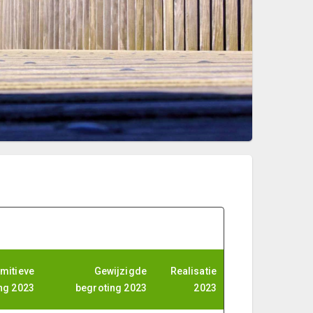
imitieve
Gewijzigde
Realisatie
ng 2023
begroting 2023
2023