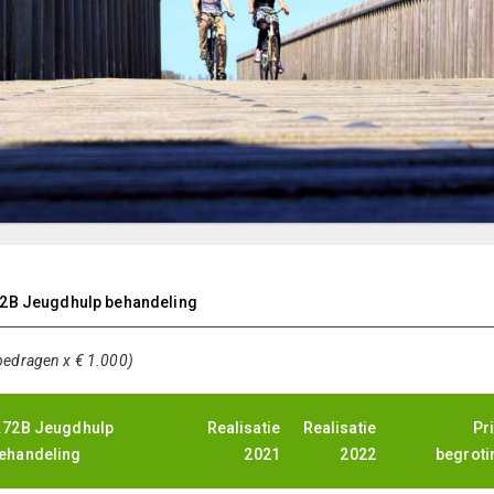
72B Jeugdhulp behandeling
bedragen x € 1.000)
.72B Jeugdhulp
Realisatie
Realisatie
Pr
ehandeling
2021
2022
begroti