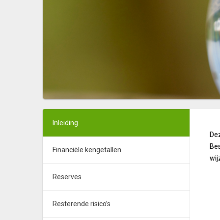
Inleiding
Dez
Bes
Financiële kengetallen
wij
Reserves
Resterende risico’s