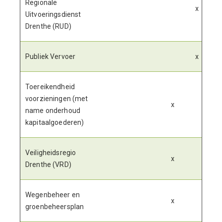
Regionale
x
Uitvoeringsdienst
Drenthe (RUD)
Publiek Vervoer
x
Toereikendheid
voorzieningen (met
x
name onderhoud
kapitaalgoederen)
Veiligheidsregio
x
Drenthe (VRD)
Wegenbeheer en
x
groenbeheersplan