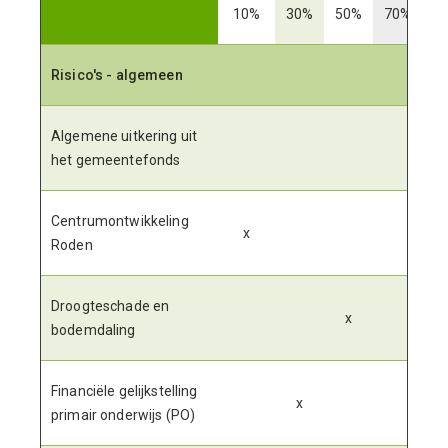
10%
30%
50%
70%
9
Risico's - algemeen
Algemene uitkering uit
het gemeentefonds
Centrumontwikkeling
x
Roden
Droogteschade en
x
bodemdaling
Financiële gelijkstelling
x
primair onderwijs (PO)