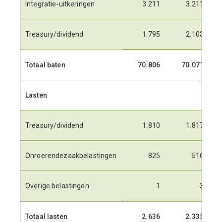
Integratie-uitkeringen
3.211
3.211
Treasury/dividend
1.795
2.103
Totaal baten
70.806
70.071
Lasten
Treasury/dividend
1.810
1.817
Onroerendezaakbelastingen
825
516
Overige belastingen
1
3
Totaal lasten
2.636
2.335