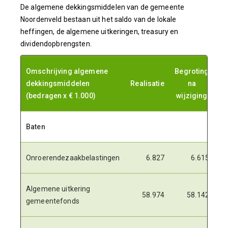
De algemene dekkingsmiddelen van de gemeente
Noordenveld bestaan uit het saldo van de lokale
heffingen, de algemene uitkeringen, treasury en
dividendopbrengsten.
Omschrijving algemene
Begroting
dekkingsmiddelen
Realisatie
na
Ve
(bedragen x € 1.000)
wijziging
Baten
Onroerendezaakbelastingen
6.827
6.615
Algemene uitkering
58.974
58.142
gemeentefonds