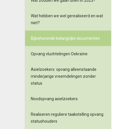
Wat zouden we gaan doen in 2023?
Wat hebben we wel gerealiseerd en wat
niet?
Bijbehorende belangrijke documenten
Opvang vluchtelingen Oekraïne
Asielzoekers: opvang alleenstaande
minderjarige vreemdelingen zonder
status
Noodopvang asielzoekers
Realiseren reguliere taakstelling opvang
statushouders