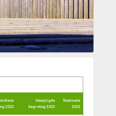
imitieve
Gewijzigde
Realisatie
ing 2023
begroting 2023
2023