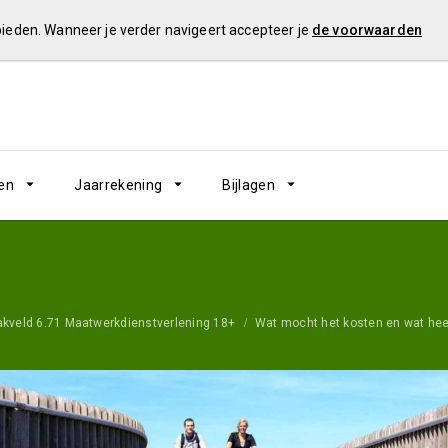
 bieden. Wanneer je verder navigeert accepteer je
de voorwaarden
en
Jaarrekening
Bijlagen
akveld 6.71 Maatwerkdienstverlening 18+
Wat mocht het kosten en wat hee