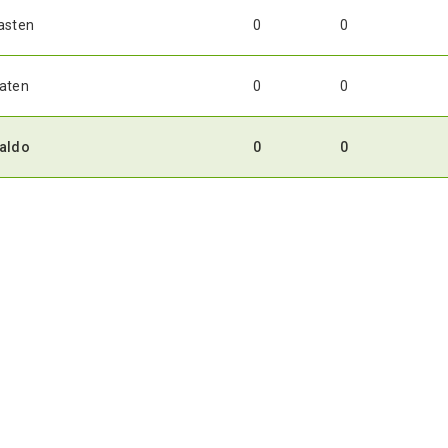
asten
0
0
aten
0
0
aldo
0
0