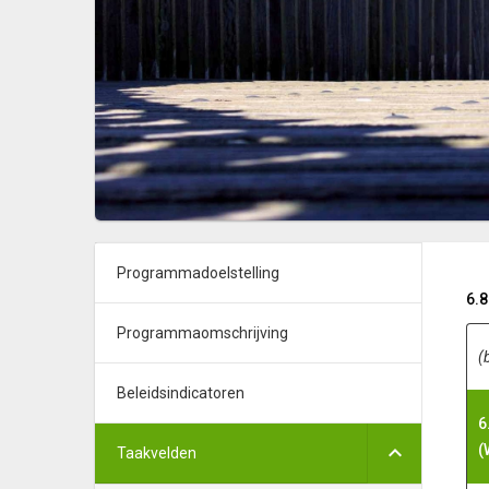
Programmadoelstelling
6.
Programmaomschrijving
(
Beleidsindicatoren
6
(
Taakvelden