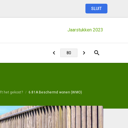
SLUIT
Jaarstukken
2023
ft het gekost?
6.81A Beschermd wonen (WMO)