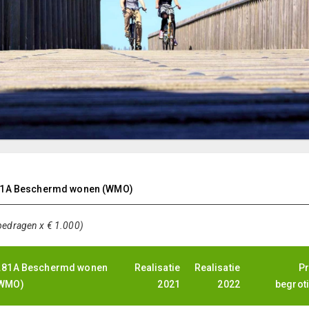
81A Beschermd wonen (WMO)
bedragen x € 1.000)
.81A Beschermd wonen
Realisatie
Realisatie
Pr
WMO)
2021
2022
begrot