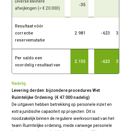
Diverse kleinere
-35
afwijkingen (< € 20.000)
Resultaat vóór
correctie
2.981
-623
3.639
reservemutatie
Per saldo een
2.155
-623
3.639
voordelig resultaat van
Nadelig
Levering derden: bijzondere procedures Wet
Ruimtelijke Ordening (€ 47.000 nadelig)
De uitgaven hebben betrekking op personele inzet en
extra juridische capaciteit op projecten. Dit is
noodzakelijk binnen de reguliere werkvoorraad van het
team Ruimtelijke ordening, mede vanwege personele