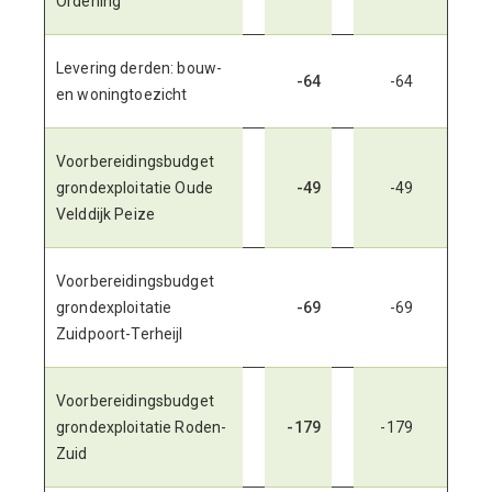
Ordening
Levering derden: bouw-
-64
-64
en woningtoezicht
Voorbereidingsbudget
grondexploitatie Oude
-49
-49
Velddijk Peize
Voorbereidingsbudget
grondexploitatie
-69
-69
Zuidpoort-Terheijl
Voorbereidingsbudget
grondexploitatie Roden-
-179
-179
Zuid