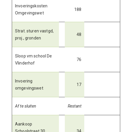
Invoeringskosten
188
Omgevingswet
Strat. sturen vastgd,
48
proj., gronden
Sloop vm school De
76
Vlinderhof
Invoering
17
omgevingswet
Af te sluiten
Restant
Aankoop
Schoolstraat 30
34