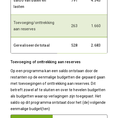
saldo van baten en
791
4.343
3.5
lasten
Toevoeging/onttrekking
263
1.660
1.3
aan reserves
Gerealiseerde totaal
528
2.683
2.1
Toevoeging of onttrekking aan reserves
Op een programma kan een saldo ontstaan door de
restanten op de eenmalige budgetten die gepaard gaan
met toevoegingen of onttrekking aan reserves. Dit
betreft zowel af te sluiten en over te hevelen budgetten
als budgetten waarop verlagingen zijn toegepast. Het
saldo op dit programma ontstaat door het (de) volgende
eenmalige budget(ten):