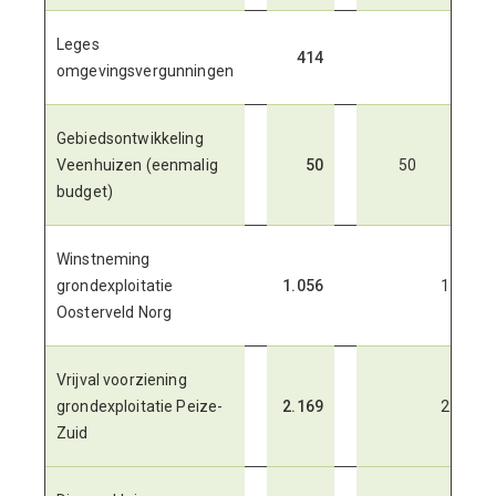
Leges
414
414
omgevingsvergunningen
Gebiedsontwikkeling
Veenhuizen (eenmalig
50
50
budget)
Winstneming
grondexploitatie
1.056
1.056
Oosterveld Norg
Vrijval voorziening
grondexploitatie Peize-
2.169
2.169
Zuid