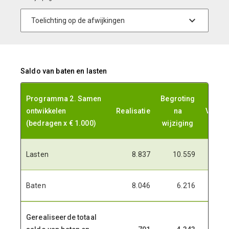
Saldo van baten en lasten
Programma 2. Samen
Begroting
ontwikkelen
Realisatie
na
Versch
(bedragen x € 1.000)
wijziging
Lasten
8.837
10.559
1.7
Baten
8.046
6.216
-1.8
Gerealiseerde totaal