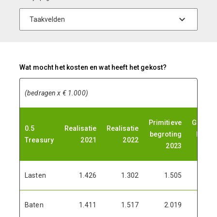
Wat mocht het kosten en wat heeft het gekost?
(bedragen x € 1.000)
Primitieve
Gewijz
0.5
Realisatie
Realisatie
begroting
begro
Treasury
2021
2022
2023
2
Lasten
1.426
1.302
1.505
1
Baten
1.411
1.517
2.019
2