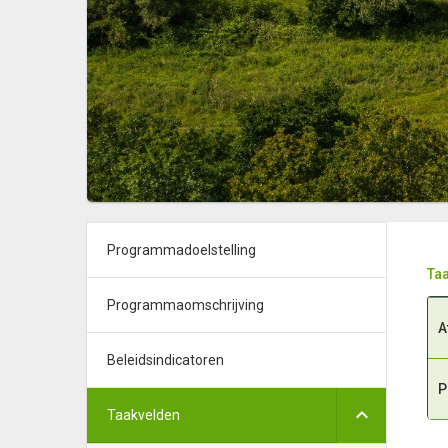
Programmadoelstelling
Taa
Programmaomschrijving
A
Beleidsindicatoren
P
Taakvelden