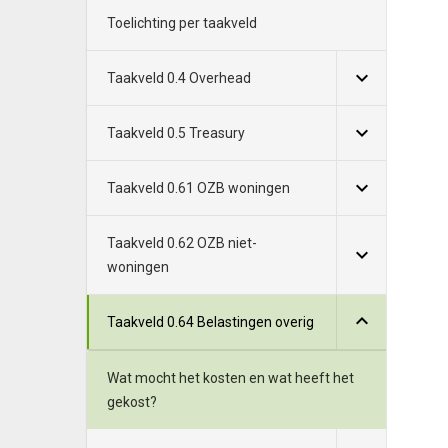
Toelichting per taakveld
Taakveld 0.4 Overhead
Taakveld 0.5 Treasury
Taakveld 0.61 OZB woningen
Taakveld 0.62 OZB niet-
woningen
Taakveld 0.64 Belastingen overig
Wat mocht het kosten en wat heeft het
gekost?