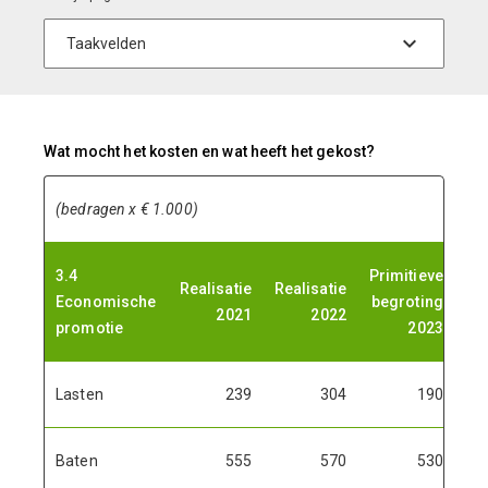
Wat mocht het kosten en wat heeft het gekost?
(bedragen x € 1.000)
3.4
Primitieve
Ge
Realisatie
Realisatie
Economische
begroting
b
2021
2022
promotie
2023
Lasten
239
304
190
Baten
555
570
530