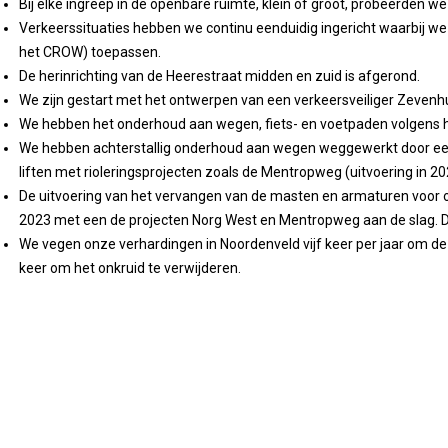
Bij elke ingreep in de openbare ruimte, klein of groot, probeerden we 
Verkeerssituaties hebben we continu eenduidig ingericht waarbij we z
het CROW) toepassen.
De herinrichting van de Heerestraat midden en zuid is afgerond.
We zijn gestart met het ontwerpen van een verkeersveiliger Zeven
We hebben het onderhoud aan wegen, fiets- en voetpaden volgens 
We hebben achterstallig onderhoud aan wegen weggewerkt door een
liften met rioleringsprojecten zoals de Mentropweg (uitvoering in 20
De uitvoering van het vervangen van de masten en armaturen voor o
2023 met een de projecten Norg West en Mentropweg aan de slag. D
We vegen onze verhardingen in Noordenveld vijf keer per jaar om de
keer om het onkruid te verwijderen.